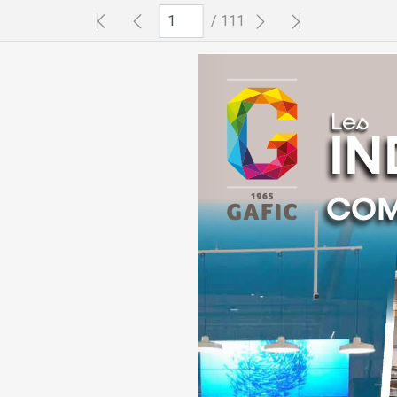
/
111